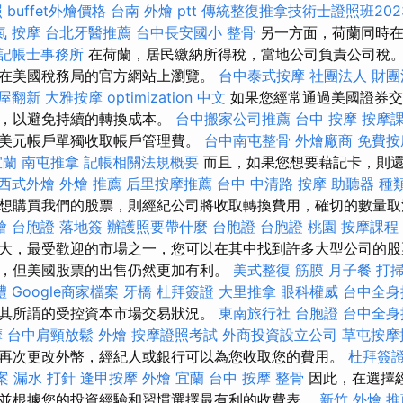
照
buffet外燴價格
台南 外燴 ptt
傳統整復推拿技術士證照班202
氣 按摩
台北牙醫推薦
台中長安國小 整骨
另一方面，荷蘭同時在
記帳士事務所
在荷蘭，居民繳納所得稅，當地公司負責公司稅。
在美國稅務局的官方網站上瀏覽。
台中泰式按摩
社團法人 財團
屋翻新
大雅按摩
optimization 中文
如果您經常通過美國證券交
單，以避免持續的轉換成本。
台中搬家公司推薦
台中 按摩
按摩
美元帳戶單獨收取帳戶管理費。
台中南屯整骨
外燴廠商
免費按
宜蘭
南屯推拿
記帳相關法規概要
而且，如果您想要藉記卡，則
西式外燴
外燴 推薦
后里按摩推薦
台中 中清路 按摩
助聽器 種
想購買我們的股票，則經紀公司將收取轉換費用，確切的數量
燴
台胞證 落地簽
辦護照要帶什麼
台胞證
台胞證 桃園
按摩課程
大，最受歡迎的市場之一，您可以在其中找到許多大型公司的股
，但美國股票的出售仍然更加有利。
美式整復 筋膜
月子餐
打
禮
Google商家檔案
牙橋
杜拜簽證
大里推拿
眼科權威
台中全身
其所謂的受控資本市場交易狀況。
東南旅行社 台胞證
台中全身
摩
台中肩頸放鬆
外燴
按摩證照考試
外商投資設立公司
草屯按摩
再次更改外幣，經紀人或銀行可以為您收取您的費用。
杜拜簽
案
漏水 打針
逢甲按摩
外燴 宜蘭
台中 按摩 整骨
因此，在選擇
並根據您的投資經驗和習慣選擇最有利的收費表。
新竹 外燴 推