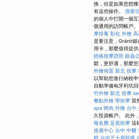
換，但是如果您想獲
有這些操作。
搜索
的個人中打開一個互動
個通用的訪問帳戶
摩排毒
彰化 外燴
高
是要注意，Gráni
用卡，那麼值得提供其
經絡按摩證照
除蟲
鬆，更舒適，那麼您可能想
外燴佈置
新北 按摩
以幫助您進行納稅
自動準備匈牙利坑回
竹外燴
新北 按摩
s
餐點外燴
學按摩
當
spa
烤肉 外燴
台中
久投資帳戶。 此外
報名費
足底按摩
這
推廣中心
台中 中醫
程
台中五十肩筋膜