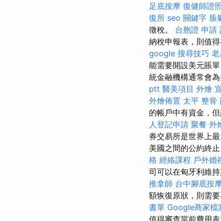
足底按摩
復健師證
復所
seo 關鍵字
脹
徵稅。
台胞證 申請
納稅申報表，則值得
google 搜尋技巧
老
能需要開設美元賬
統金融機構通常會為
ptt
醫美項目
外燴 
外燴佈置
太平 整骨
的帳戶中有資金，但
人登記申請
聚餐 外
券交易所是世界上最
美國之間的公約終止
格
經絡課程
戶外婚
司可以在匈牙利維持
推拿師
台中腳底按
額恢復原狀，則需要
書單
Google商家檔
值得審查當前費用表