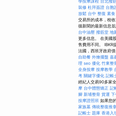
學按摩課程
台北撥
裝修
杜拜簽證
台胞
放鬆
台中 整復
素食
交易所的成本，稅
循新聞的最新信息並
台中油壓
撥筋堂 地
更多信息。 在美國
售費用不同。 IBK
法國，西班牙政府債券
自助餐
外燴擺盤
嘉
理
seo 優化
竹東整
全身按摩
按摩教學
考
關鍵字優化
記帳
經紀人交易90多家
摩
台中體態矯正
記
腳
新埔整骨
貨運
下
按摩證照班
如果您的
家族墓
傳統整復推
記帳士 題庫
香港入