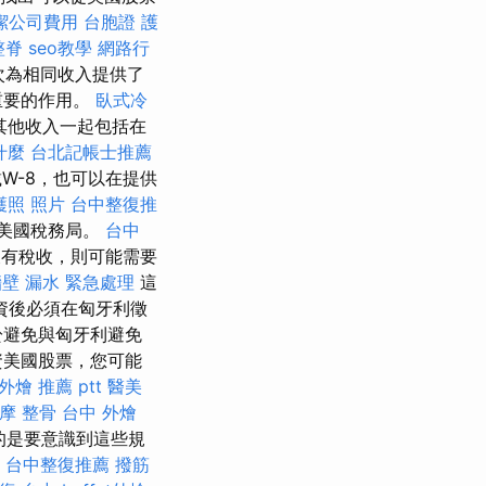
潔公司費用
台胞證 護
整脊
seo教學
網路行
次為相同收入提供了
重要的作用。
臥式冷
其他收入一起包括在
什麼
台北記帳士推薦
W-8，也可以在提供
護照 照片
台中整復推
美國稅務局。
台中
有稅收，則可能需要
壁 漏水 緊急處理
這
資後必須在匈牙利徵
於避免與匈牙利避免
資美國股票，您可能
外燴 推薦 ptt
醫美
摩 整骨
台中 外燴
的是要意識到這些規
台中整復推薦
撥筋