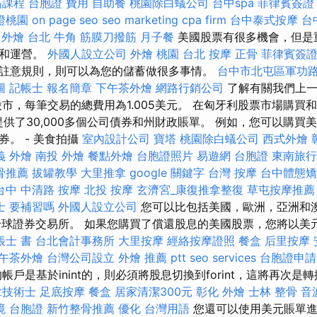
筋課程
台胞證 費用
自助餐
桃園除白蟻公司
台中spa
菲律賓簽證
證桃園
on page seo
seo marketing
cpa firm
台中泰式按摩
台
 外燴 台北
牛角 筋膜刀撥筋
月子餐
美國股票有很多機會，但是
收和運營。
外國人設立公司
外燴 桃園
台北 按摩
正骨
菲律賓簽
註意規則，則可以為您的儲蓄做很多事情。
台中市北屯區軍功
圖
記帳士 報名簡章
下午茶外燴
網路行銷公司
了解有關我們上一
股市，每筆交易的總費用為1.005美元。 在匈牙利股票市場購買
R提供了30,000多個公司債券和州財政賬單。 例如，您可以購
。 - 美食拍攝
室內設計公司
寶塔
桃園除白蟻公司
西式外燴
義 外燴
南投 外燴
餐點外燴
台胞證照片
易遊網 台胞證
東南旅行
骨推薦
拔罐教學
大里推拿
google 關鍵字
台灣 按摩
台中體態矯
台中 中清路 按摩
北投 按摩
玄濟宮_康復推拿整復
草屯按摩推薦
士 要補習嗎
外國人設立公司
您可以比包括美國，歐洲，亞洲和
全球證券交易所。 如果您購買了償還股息的美國股票，您將以美
帳士 書
台北會計事務所
大里按摩
經絡按摩證照
餐盒
后里按摩
午茶外燴
台灣公司設立
外燴 推薦 ptt
seo services
台胞證申請
帳戶是基於inint的，則必須將股息切換到forint，這將再次是
拿技術士
足底按摩
餐盒
居家清潔300元
彰化 外燴
士林 整骨
音
境 台胞證
新竹整骨推薦
優化 台灣用語
您還可以使用美元賬單進