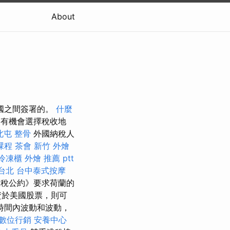
About
美國之間簽署的。
什麼
有機會選擇稅收地
北屯 整骨
外國納稅人
課程
茶會
新竹 外燴
冷凍櫃
外燴 推薦 ptt
台北
台中泰式按摩
稅公約》要求荷蘭的
資於美國股票，則可
時間內波動和波動，
數位行銷
安養中心