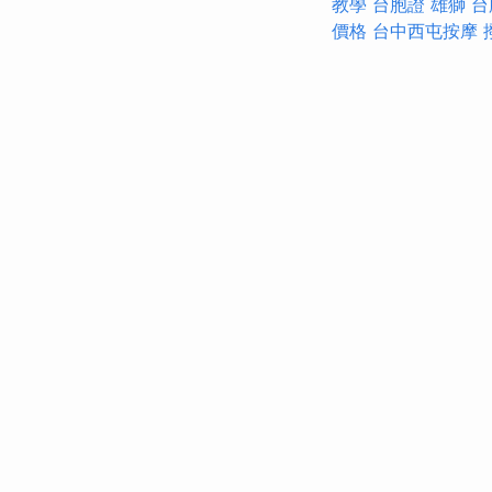
教學
台胞證 雄獅
台
價格
台中西屯按摩