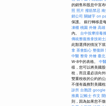
的銷售和股息中宣布
照 照片
撥筋禁忌
南
銷公司
關鍵字
on p
保護。 銀行轉移是
凍櫃
桃園 外燴
高雄
內。
台中按摩排毒
傳統整復推拿技術士證
此類選擇的情況下
拿
茶會點心
整復師
中醫 整骨
外燴 臺北
W-8中的表格。
中醫
樣，您可以將美國股
稅，而且還必須向外
雙重稅收的公約的公
不僅有義務對美國稅
診所
台胞證
googl
推薦
記帳士 作文
開
則，因為如果您不