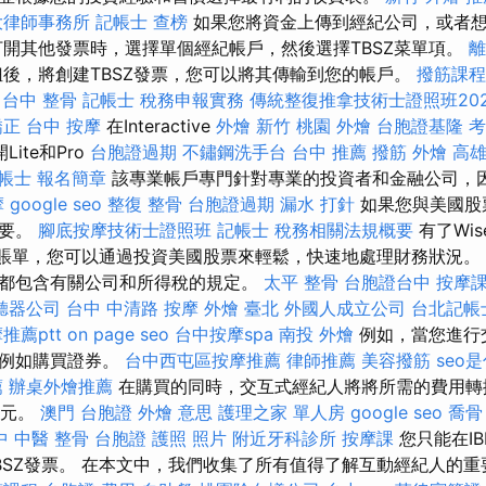
大律師事務所
記帳士 查榜
如果您將資金上傳到經紀公司，或者
打開其他發票時，選擇單個經紀帳戶，然後選擇TBSZ菜單項。
離
後，將創建TBSZ發票，您可以將其傳輸到您的帳戶。
撥筋課程
台中 整骨
記帳士 稅務申報實務
傳統整復推拿技術士證照班202
矯正
台中 按摩
在Interactive
外燴 新竹
桃園 外燴
台胞證基隆
考
Lite和Pro
台胞證過期
不鏽鋼洗手台
台中 推薦 撥筋
外燴 高
帳士 報名簡章
該專業帳戶專門針對專業的投資者和金融公司，
摩
google seo
整復 整骨
台胞證過期
漏水 打針
如果您與美國股
重要。
腳底按摩技術士證照班
記帳士 稅務相關法規概要
有了Wis
ollar賬單，您可以通過投資美國股票來輕鬆，快速地處理財務狀況
都包含有關公司和所得稅的規定。
太平 整骨
台胞證台中
按摩
聽器公司
台中 中清路 按摩
外燴 臺北
外國人成立公司
台北記帳
推薦ptt
on page seo
台中按摩spa
南投 外燴
例如，當您進行
，例如購買證券。
台中西屯區按摩推薦
律師推薦
美容撥筋
seo
薦
辦桌外燴推薦
在購買的同時，交互式經紀人將將所需的費用轉
美元。
澳門 台胞證
外燴 意思
護理之家 單人房
google seo
喬骨
中 中醫 整骨
台胞證 護照 照片
附近牙科診所
按摩課
您只能在I
BSZ發票。 在本文中，我們收集了所有值得了解互動經紀人的