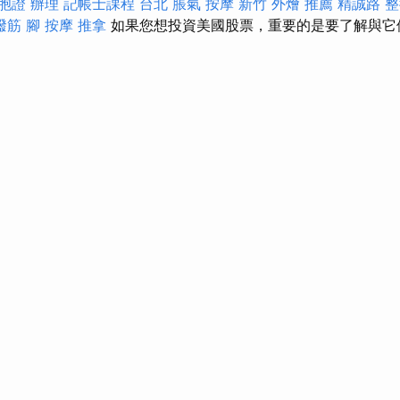
胞證 辦理
記帳士課程 台北
脹氣 按摩
新竹 外燴 推薦
精誠路 整
撥筋
腳 按摩
推拿
如果您想投資美國股票，重要的是要了解與它