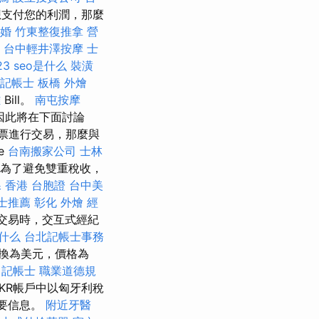
想支付您的利潤，那麼
婚
竹東整復推拿
營
台中輕井澤按摩
士
3
seo是什么
裝潢
記帳士
板橋 外燴
雄
Bill。
南屯按摩
因此將在下面討論
票進行交易，那麼與
e
台南搬家公司
士林
。 為了避免雙重稅收，
課
香港 台胞證
台中美
士推薦
彰化 外燴
經
交易時，交互式經紀
是什么
台北記帳士事務
換為美元，價格為
記帳士 職業道德規
BKR帳戶中以匈牙利稅
重要信息。
附近牙醫