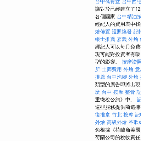
台中喬骨盆
台中西
議對於已經建立了1
各個國家
台中精油
經紀人的費用表中
燴佈置
護照換發
記
帳士推薦
嘉義 外燴
經紀人可以每月免費提
現可能對投資者有吸
型的影響。
按摩證
所
土葬費用
外燴 意
推薦
台中泡腳
外燴
類型的廣告即將出現
麼
台中 按摩 整骨
重徵稅公約》中。
這些服務提供商還擁有
復推拿
竹北 按摩
記
外燴
高級外燴
谷歌s
免根據《荷蘭裔美國
荷蘭公司的稅收責