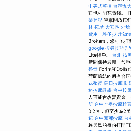
中美式整復
台灣五
它也可能花費錢。 
業登記
單擊開放按鈕
林 按摩
大安區 外燴
費用一坪多少
牙齒
Brokers，您可以打開
google 搜尋技巧
記
Lite帳戶。
台北 按
新聞保持最新非常
整骨
Forint和D
荷蘭總結的所有合同
式整復
烏日按摩
助
絡按摩教學
台中按摩
人可能會改變資金
所
台中全身按摩推
0.2％，但至少為2
範
台中頭部按摩
台
務居民的身份打開T