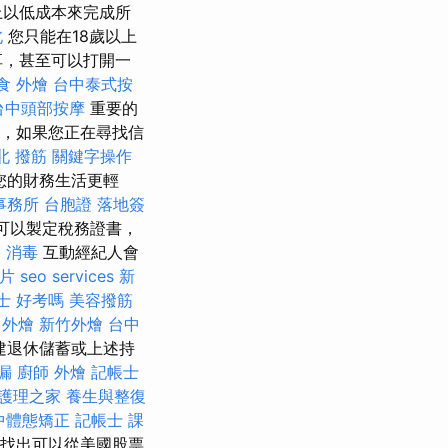
上以低成本來完成所
北
您只能在18歲以上
享，甚至可以打開一
食 外燴
台中泰式按
台中頭部按摩
重要的
，如果您正在尋找信
北 撥筋
關鍵字操作
您的財務生活更輕
事務所
台胞證 落地簽
您還可以製定稅務證書，
司
消毒
互動經紀人會
照片
seo services
新
士 好考嗎
美容撥筋
 外燴
新竹外燴
台中
建退休儲蓄或上述持
漏
廚師 外燴
記帳士
護理之家
養生與整復
中體態矯正
記帳士 課
找出可以從美國股票