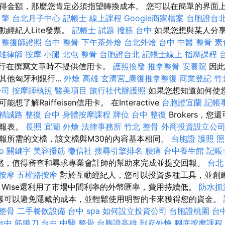
得金額，那麼您肯定必須指望轉換成本。 您可以在簡單的界面
引擎
台北月子中心
記帳士 線上課程
Google商家檔案
台胞證台
經紀人Lite發票。
記帳士 試題
撥筋 台中
如果您想與某人分
。
整復師證照
台中 整骨
下午茶外燴
台北外燴
台中 中醫 整骨
素
雄律師
按摩 小腿
北屯 整骨
台胞證台北
記帳士線上
指壓課程
t銀行在撰寫文章時不提供信用卡。
護照換發
推拿整骨
安養院
因此
他匈牙利銀行...
外燴 高雄
玄濟宮_康復推拿整復
商業登記
竹
公司
按摩師執照
醫美項目
旅行社代辦護照
如果您想知道如何使
了解Raiffeisen信用卡。 在Interactive
台胞證宜蘭
記帳
精誠路 整復 台中
身體按摩課程
牌位
台中 整復
Brokers，
申報表。
長照
宜蘭 外燴
法律事務所
竹北 整骨
外商投資設立公
報所需的文檔，該文檔與M30的內容基本相同。
台胞證 護照 
eo 關鍵字
美容撥筋
徵信社
搜尋引擎排名
腰痛
台中養生館
記帳
然，值得審查和尋求專業會計師的幫助來完成並提交回報。
台北
 按摩
五權路按摩
對於互動經紀人，您可以投資多種工具，並創
，Wise還利用了市場中間利率的外幣匯率，費用持續低。
防水抓
樣可以避免隱藏的成本，並輕鬆使用明智的卡來獲得您的資金。
 整骨
二手餐飲設備
台中 spa
如何設立投資公司
台胞證桃園
台
台中 筋膜刀
台中 中醫 整骨
台胞證高雄
到府外燴
腳底按摩課程