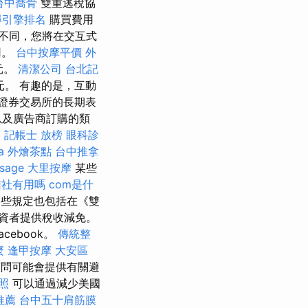
台中喬骨
雙重逃稅協
尋引擎排名
購買費用
都不同，您將在交互式
用。
台中按摩平價
外
元。
清潔公司
台北記
歐元。 有趣的是，互動
美國證券交易所的長期表
以及廣告商訂購的類
美
記帳士 放榜
眼科診
a
外燴茶點
台中推拿
sage
大里按摩
某些
信社有用嗎
com是什
些規定也包括在《雙
資者提供稅收減免。
ebook。
傳統整
麼
逢甲按摩
大安區
問可能會提供有關避
照
可以通過減少美國
推薦
台中五十肩筋膜