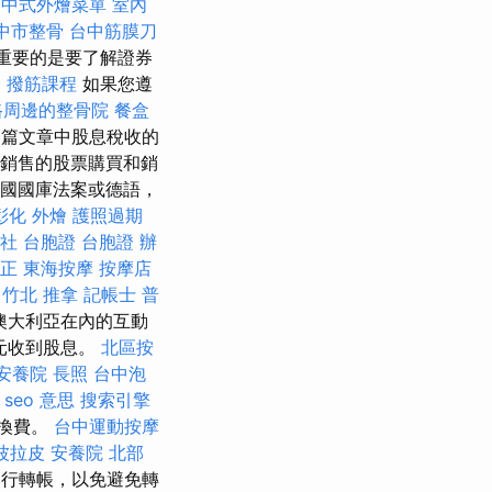
中式外燴菜單
室內
中市整骨
台中筋膜刀
重要的是要了解證券
證
撥筋課程
如果您遵
路周邊的整骨院
餐盒
篇文章中股息稅收的
和銷售的股票購買和銷
買美國國庫法案或德語，
彰化 外燴
護照過期
社 台胞證
台胞證 辦
正
東海按摩
按摩店
竹北 推拿
記帳士 普
澳大利亞在內的互動
元收到股息。
北區按
安養院
長照
台中泡
seo 意思
搜索引擎
轉換費。
台中運動按摩
波拉皮
安養院 北部
行轉帳，以免避免轉