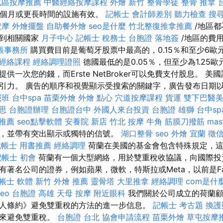
屯區按摩推薦
中醫經絡按摩課程
外燴 新竹
整骨學徒
整骨 推拿
2個月或更長時間的設施有效。
記帳士 會計師差別
聽力檢查
搜
按摩
外燴擺盤
自助餐外燴
seo是什麼
竹北整復推拿推薦
/地區
找到相關國家
月子中心
記帳士 稅務士
台胞證 落地簽
/地區的費
帳事務所
購買費目前是葡萄牙股票中最高的，0.15％和至少6歐
經絡課程
經絡調理證照
德國最低的是0.05％，但至少為1.25
供一次您的錢，而Erste NetBroker可以免費支付股息。 
引力。 廣告的順序和視覺顯示受搜索的關鍵字，廣告發布日期
照班
台中spa
苗栗外燴
外燴 點心
穴道按摩課程
貨運
雙下巴醫
思
台胞證辦理
台胞證台中
外國人來台投資
台胞證 雄獅
台中sp
 推薦
seo點擊軟體
安養院 新店
竹北 按摩
牛角 筋膜刀撥筋
mas
，並帶有突出顯示或獨特的信號。
湖口整骨
seo
外燴 宜蘭
徵
記帳士 用書推薦
經絡調理
荷蘭在美國的基金會包含特殊規定，這
記帳士 初會
荷蘭有一個大型網絡，用於雙重稅收協議，向國際投
著名公司的證券，例如蘋果，微軟，特斯拉或Meta，以前是Fac
帳士 軟體
新竹 外燴 推薦
靈骨塔
大里推拿
經絡調理
com是什
eo
台胞證 高雄
天母 按摩
附近眼科
我們關於公司成立的荷蘭顧
人條約》避免雙重稅的方法的進一步信息。
記帳士 考古題
換護
任來避免雙重稅。
台胞證 台北
協會申請流程
苗栗外燴
草屯按摩