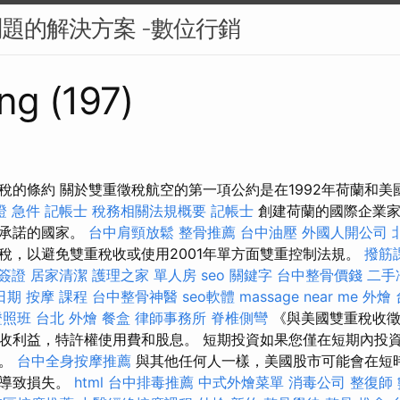
問題的解決方案 -數位行銷
ng (197)
稅的條約 關於雙重徵稅航空的第一項公約是在1992年荷蘭和
證 急件
記帳士 稅務相關法規概要
記帳士
創建荷蘭的國際企業家
收承諾的國家。
台中肩頸放鬆
整骨推薦
台中油壓
外國人開公司
稅，以避免雙重稅收或使用2001年單方面雙重控制法規。
撥筋
簽證
居家清潔
護理之家 單人房
seo 關鍵字
台中整骨價錢
二手
日期
按摩 課程
台中整骨神醫
seo軟體
massage near me
外燴 
證照班
台北 外燴
餐盒
律師事務所
脊椎側彎
《與美國雙重稅收徵
收利益，特許權使用費和股息。 短期投資如果您僅在短期內投
險。
台中全身按摩推薦
與其他任何人一樣，美國股市可能會在短
會導致損失。
html
台中排毒推薦
中式外燴菜單
消毒公司
整復師