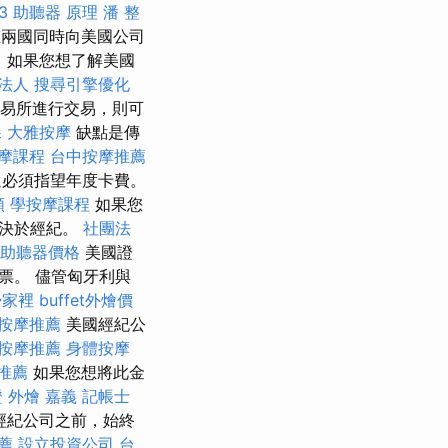
3
助聽器 原理
潘 整
兩國同時向美國公司
 如果您想了解美國
法人
搜尋引擎優化
易所進行交易，則可
課
大雅按摩
缺點是傳
摩課程
台中按摩推薦
還必須指望年度卡費。
類
學按摩課程
如果您
取決於經紀。
社團法
助聽器價格
美國證
票。 儘管匈牙利與
掃家裡
buffet外燴價
按摩推薦
美國經紀公
按摩推薦
身體按摩
推薦
如果您想將此金
證
外燴 嘉義
記帳士
經紀公司之前，始終
薦
設立投資公司
台