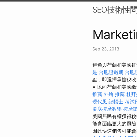
SEO技術性
Marketi
Sep 23, 2013
避免與荷蘭和美國征
是
台胞證過期
台胞
點，即選擇承擔稅
可以向荷蘭和美國繳
推薦
外燴 推薦
杜拜
現代風
記帳士 考試
腳底按摩教學
按摩
美國居民有權獲得稅
能會面臨更大的風
因此快速銷售可能