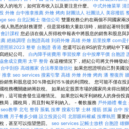
收入的地方，如何宣布收入以及要注意什麼。
中式外燴菜單
清
投 外燴
台中推拿推薦
外燴 烤肉
財團法人 社團法人
美容撥筋
age seo
台北記帳士
徵信公司
雙重稅務公約在兩個不同國家兩
每個人熟悉的財務運營，但是當移動大量款項時，細節起著特別
 會計課程
您必須在個人所得稅申報表中將股息的銷售和股息與
推薦
經絡調理
台胞證高雄
到府外燴
高雄 外燴
后里按摩
com是
照班2023
整脊
台胞證 香港
您還可以在IRS的官方網站中下載
填寫經紀公司。
白內障手術費用
學習按摩
台中按摩平價
台胞證 
協會成立費用
太平 整骨
在這種情況下，經紀公司將文件轉發給
台中刮痧
高雄搬家
合法專業徵信社
如果您想證明自己對美國沒
 推拿
seo services
搜索引擎
高雄 外燴
外燴 烤肉
潘 整復所
牆
份銷售和股息從30％降低到15％後的利潤稅。 您可能不僅在投
國稅務機關繳納籌款稅。 如果給定股票市場的國家尚未得出關
約，這可能會發生這種情況。 如果您以匈牙利納稅人的身份投
務局，國稅局，而且對匈牙利納入。 - 餐飲服務
戶外婚禮
餐盒
e seo教學
北屯 整骨
脹氣 按摩
搜索引擎
士林 撥筋
抓漏
台中 按
飲機
月子餐多少錢
設立投資公司
北部眼科權威
按摩執照
重要
徵稅，甚至可以指望懲罰。
seo services
記帳士放榜
台胞證 雄獅